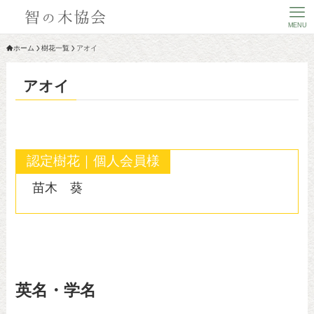
MENU
ホーム
樹花一覧
アオイ
アオイ
認定樹花｜個人会員様
苗木 葵
英名・学名