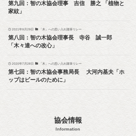
第九回：智の木協会理事 吉信 勝之 「植物と
家紋」
2021年9月29日
「木」への思い入れ随筆リレー
第八回：智の木協会理事長 寺谷 誠一郎
「木々達への改心」
2020年7月28日
「木」への思い入れ随筆リレー
第七回：智の木協会事務局長 大河内基夫「ホ
ップはビールのために」
協会情報
Information