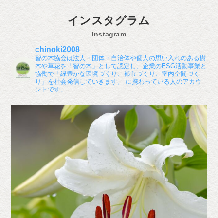
インスタグラム
Instagram
chinoki2008
智の木協会は法人・団体・自治体や個人の思い入れのある樹
木や草花を「智の木」として認定し、企業のESG活動事業と
協働で「緑豊かな環境づくり、都市づくり、室内空間づく
り」を社会発信していきます。
に携わっている人のアカウ
ントです。