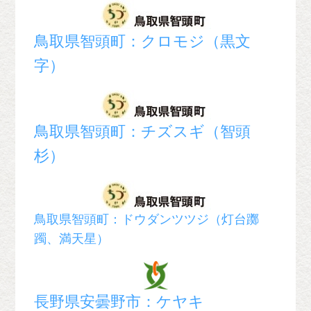
鳥取県智頭町：クロモジ（黒文
字）
鳥取県智頭町：チズスギ（智頭
杉）
鳥取県智頭町：ドウダンツツジ（灯台躑
躅、満天星）
長野県安曇野市：ケヤキ