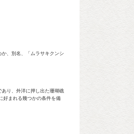
。
めか、別名、「ムラサキクンシ
であり、外洋に押し出た珊瑚礁
女性に好まれる幾つかの条件を備