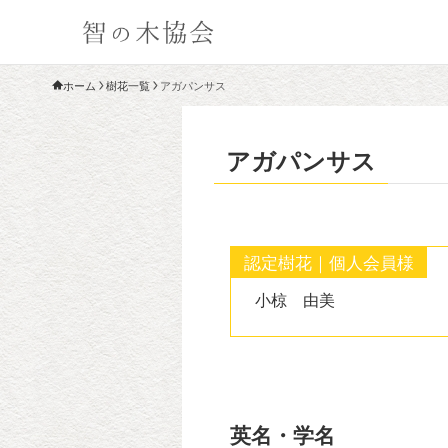
ホーム
樹花一覧
アガパンサス
アガパンサス
認定樹花｜個人会員様
小椋 由美
英名・学名