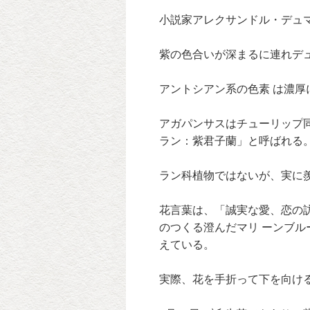
小説家アレクサンドル・デュマ
紫の色合いが深まるに連れデ
アントシアン系の色素 は濃
アガパンサスはチューリップ
ラン：紫君子蘭」と呼ばれる
ラン科植物ではないが、実に
花言葉は、「誠実な愛、恋の
のつくる澄んだマリ ーンブルー
えている。
実際、花を手折って下を向け