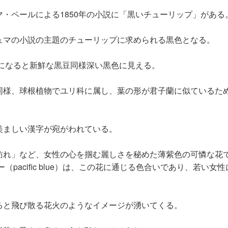
・ペールによる1850年の小説に「黒いチューリップ」がある
ュマの小説の主題のチューリップに求められる黒色となる。
厚になると新鮮な黒豆同様深い黒色に見える。
同様、球根植物でユリ科に属し、葉の形が君子蘭に似ているた
。
羨ましい漢字が宛がわれている。
訪れ」など、女性の心を掴む麗しさを秘めた薄紫色の可憐な花
（pacific blue）は、この花に通じる色合いであり、若い
ると飛び散る花火のようなイメージが湧いてくる。