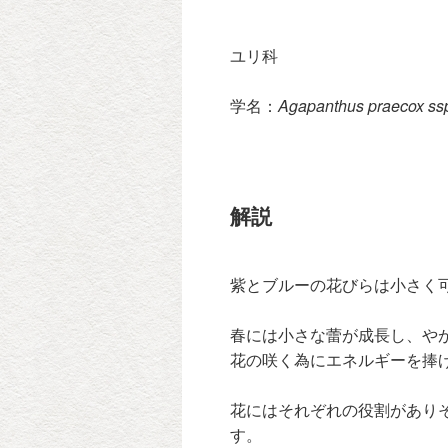
ユリ科
学名：
Agapanthus praecox ssp.
解説
紫とブルーの花びらは小さく
春には小さな蕾が成長し、や
花の咲く為にエネルギーを捧
花にはそれぞれの役割があり
す。