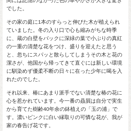
間には記憶のなかった色の華やかさが大きな驚き
でした。
その家の庭に1本のすらっと伸びた木が植えられ
ていました。冬の入り口で心も縮みがちな時季
に、蔵の白壁をバックに深緑の葉で小ぶりの真紅
の一重の清楚な花をつけ、盛りを迎えたと思う
と、忽ちにスパッと散らしてしまうその木と花の
潔さが、他国から帰ってきて直ぐには新しい環境
に馴染めず優柔不断の日々に在った少年に喝を入
れたのでした。
それ以来、椿にあまり派手でない清楚な椿の花に
心を惹かれています。今一番の贔屓は自分で実生
から育てた樹齢40年余の鉢植えの「玉の浦」で
す。濃いピンクに白い縁取りの可憐な花が、我が
家の春告げ花です。