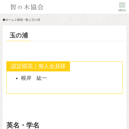
MENU
ホーム
樹花一覧
玉の浦
玉の浦
認定樹花｜個人会員様
根岸 紘一
英名・学名