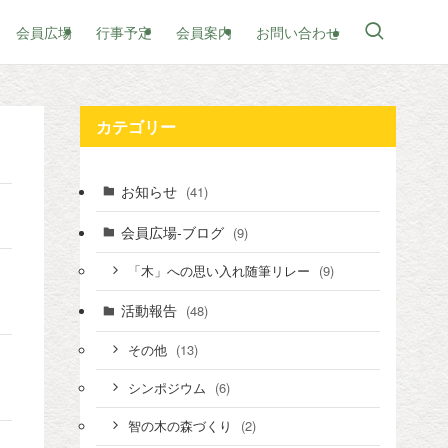
会員広場
行事予定
会員案内
お問い合わせ
カテゴリー
お知らせ
(41)
会員広場-ブログ
(9)
(9)
「木」への思い入れ随筆リレー
活動報告
(48)
(13)
その他
(6)
シンポジウム
(2)
智の木の森づくり