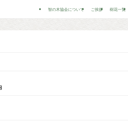
智の木協会について
ご挨拶
樹花一覧
内