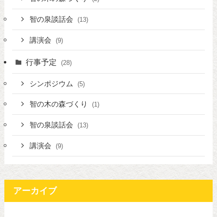
智の泉談話会
(13)
講演会
(9)
行事予定
(28)
シンポジウム
(5)
智の木の森づくり
(1)
智の泉談話会
(13)
講演会
(9)
アーカイブ