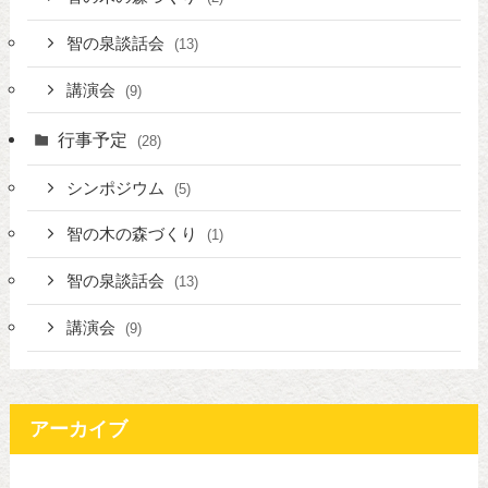
智の泉談話会
(13)
講演会
(9)
行事予定
(28)
シンポジウム
(5)
智の木の森づくり
(1)
智の泉談話会
(13)
講演会
(9)
アーカイブ