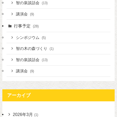
智の泉談話会
(13)
講演会
(9)
行事予定
(28)
シンポジウム
(5)
智の木の森づくり
(1)
智の泉談話会
(13)
講演会
(9)
アーカイブ
2026年3月
(1)