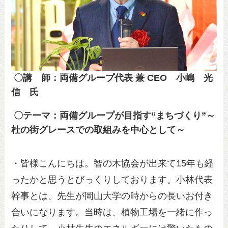
〇講 師：両備グループ代表 兼 CEO 小嶋 光
信 氏
〇テーマ：両備グループが目指す“まちづくり”～
杜の街グレースでの取組みを中心として～
・皆様こんにちは。智の木協会が出来て15年も経
ったかと思うとびっくりしております。小林代表
幹事とは、先生が岡山大学の時からの長いお付き
合いになります。当時は、植物工場を一緒に作っ