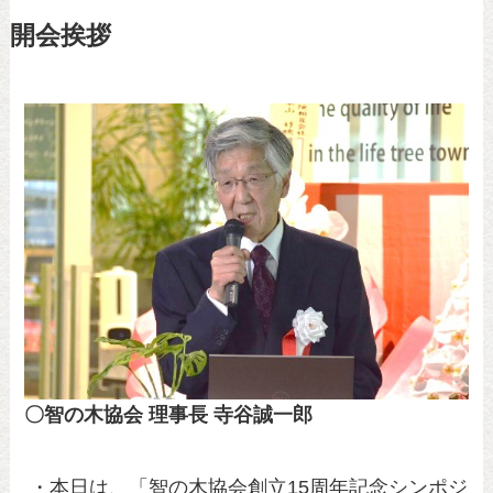
開会挨拶
〇智の木協会 理事長 寺谷誠一郎
・本日は、「智の木協会創立15周年記念シンポジ