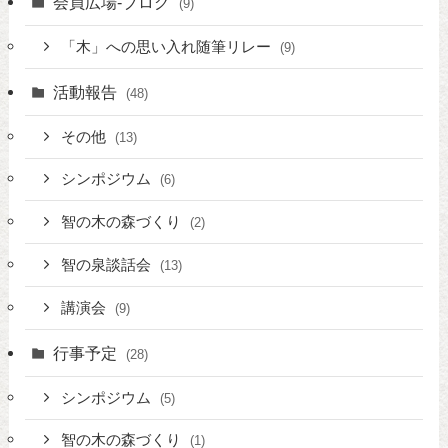
会員広場-ブログ
(9)
「木」への思い入れ随筆リレー
(9)
活動報告
(48)
その他
(13)
シンポジウム
(6)
智の木の森づくり
(2)
智の泉談話会
(13)
講演会
(9)
行事予定
(28)
シンポジウム
(5)
智の木の森づくり
(1)